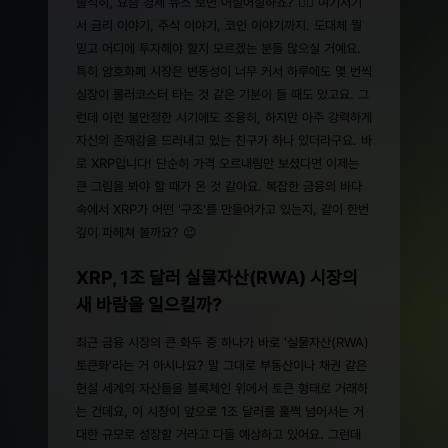
솔직히, 요즘 경제 뉴스 보면 어질어질하죠? 😵‍💫 여기저기
서 금리 이야기, 주식 이야기, 코인 이야기까지. 도대체 뭘
믿고 어디에 투자해야 할지 모르겠는 분들 많으실 거예요.
특히 암호화폐 시장은 변동성이 너무 커서 하루에도 몇 번씩
심장이 롤러코스터 타는 것 같은 기분이 들 때도 있고요. 그
런데 이런 불안정한 시기에도 조용히, 하지만 아주 강력하게
자신의 존재감을 드러내고 있는 친구가 하나 있더라구요. 바
로 XRP입니다! 단순히 가격 오르내림만 보셨다면 이제는
큰 그림을 봐야 할 때가 온 것 같아요. 복잡한 금융의 바다
속에서 XRP가 어떤 '구조'를 만들어가고 있는지, 같이 한번
깊이 파헤쳐 볼까요? 😉
XRP, 1조 달러 실물자산(RWA) 시장의
새 바람을 일으킬까?
최근 금융 시장의 큰 화두 중 하나가 바로 '실물자산(RWA)
토큰화'라는 거 아시나요? 말 그대로 부동산이나 채권 같은
현실 세계의 자산들을 블록체인 위에서 토큰 형태로 거래하
는 건데요, 이 시장이 앞으로 1조 달러를 훌쩍 넘어서는 거
대한 규모로 성장할 거라고 다들 예상하고 있어요. 그런데