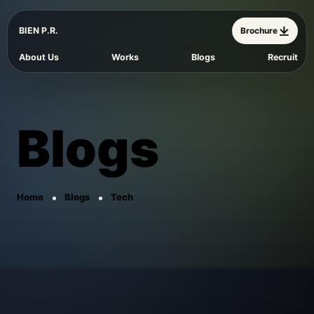
BIEN P.R.
Brochure
About Us
Works
Blogs
Recruit
Blogs
Home
Blogs
Tech