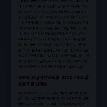
1,800억 달러라는 엄청난 결제량이 발생한다고 합니다. 이
게 바로 XRP의 실사용 기반이 되는 거구요. 여기에 더해서,
최근 뜨거운 감자인 ETF 승인 소식이 들려오면 XRP에 대
한 기관 유입은 더욱 가속화될 수 있다고 하더라구요. ETF
는 일반 투자자들이 암호화폐에 직접 투자하지 않고도 간접
적으로 투자할 수 있게 해주는 통로 역할을 하니까요. 애플
시가총액이나 금 ETF 총합의 일부를 합친 규모가 XRP가
목표로 하는 $100~$200 수준이라고 하니, 아직은 먼 이
야기처럼 들릴 수도 있습니다. 하지만 ETF 승인, 기관 배
분, 그리고 실제 결제 볼륨이 동시에 커진다면, XRP가 충분
히 그런 수준에 도달할 수도 있다는 게 전문가들의 의견이더
라구요. 현재 약 2달러 선에서 거래되고 있는 XRP가 그렇
게까지 성장한다면, 정말 엄청난 변화가 아닐까 싶네요!
XRP의 현실적인 로드맵: $100~200 달
성을 위한 단계들
솔직히 XRP가 $100~$200까지 간다는 이야기는 꿈같은
소리 같잖아요? 그런데 전문가들은 나름대로 현실적인 로드
맵을 제시하고 있더라구요. 대략 12개월에서 24개월 정도