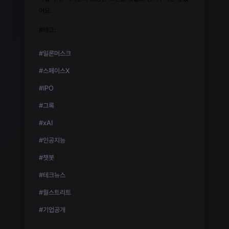
어요.
#태그:
#일론머스크
#스페이스X
#IPO
#그록
#xAI
#인공지능
#챗봇
#테크뉴스
#월스트리트
#기업공개