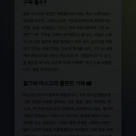
구독 필수?
일론 머스크의 셈법은 예측불허라니까요. 최근 뉴욕타임스
보도에 따르면, 스페이스X의 기업공개(IPO)에 참여하려는
은행, 로펌, 회계법인, 그리고 여러 자문사들에게 그의 AI
챗봇 '그록' 구독을 강력히 요구했다고 합니다. 사실상 스페
이스X 상장 절차에 발을 들여놓기 위한 필수 요건처럼 작용
하고 있다는 후문인데요. 단순히 투자를 넘어, 그의 AI 생태
계에 편입되기를 바라는 머스크의 큰 그림일까요? 이 소식
을 들었을 때 저도 모르게 '이게 진짜야?' 하고 눈을 비볐답
니다. 정말 파격적이죠?
월가와 머스크의 불편한 거래 📸
머스크는 여기서 멈추지 않았습니다. 주요 투자은행들에게
그록 구독권 구매를 압박하는 것은 물론, 일부 기관에는 엑
스(X, 옛 트위터)에 광고 집행까지 요청했다고 해요. 월가의
거물급 은행들도 스페이스X IPO라는 황금알 앞에서 마냥
외면할 수는 없었겠죠. 그래서 몇몇 은행은 그록에 수천만
달러 규모의 비용을 지출하겠다고 약속했고, 다른 곳은 아예