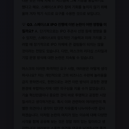
다른 곳은 아예 자체 IT 시스템에 그록 기능을 통합하기로
했다고 해요. 스페이스X IPO 참여 기회를 놓치지 않기 위해
울며 겨자 먹기 식으로 요구를 수용한 것으로 보입니다.
💡
Q3. 스페이스X IPO 진행에 이번 논란이 어떤 영향을 미
칠까요?
A. 단기적으로는 IPO 주관사 선정 등에 영향을 줄
수 있지만, 스페이스X의 압도적인 기술력과 미래 가치를 고
려할 때 장기적으로 IPO 자체에 큰 걸림돌이 되지는 않을
것이라는 전망도 있습니다. 다만, 머스크의 리더십 스타일과
기업 운영 방식에 대한 논란은 지속될 수 있습니다.
머스크의 이러한 파격적인 요구 사항, 여러분은 어떻게 생각
하시나요? 저는 개인적으로 그의 비즈니스 수완에 놀라움을
금치 못하면서도, 한편으로는 과연 이런 방식이 공정한 경쟁
환경에 부합하는지에 대한 의구심을 지울 수가 없었습니다.
기술 혁신만큼이나 중요한 것이 바로 투명하고 공정한 시장
질서라고 생각하거든요. 혹시 이와 관련하여 여러분만의 특
별한 의견이나 생각이 있다면 자유롭게 나누어주시면 감사
하겠습니다. 이처럼 논란의 여지가 있는 이슈에 대해 다양한
시각을 함께 공유해 보는 것은 정말 의미 있는 일이라고 생
각합니다! 여러분의 소중한 의견을 댓글로 남겨주시면 좋겠