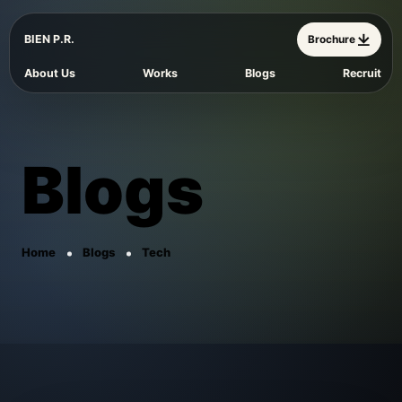
BIEN P.R.
Brochure
About Us
Works
Blogs
Recruit
Blogs
Home
Blogs
Tech