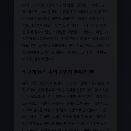
AI의 챗GPT를 대항하기 위해 만들어졌다는 이야기도 많
죠. 머스크는 xAI를 통해 인류를 위한 '최대 이익'을 추구하
는 AI를 만들겠다고 공언해 왔습니다. 그록은 특히 실시간
정보 접근성을 강조하며, 엑스(X)의 데이터에 기반한 독특
한 유머 감각과 답변 스타일을 자랑한다고 합니다. 다만, 아
직까지 대중적인 인지도는 챗GPT에 비해 낮은 것이 사실인
데요. 이번 스페이스X IPO와의 연계 시도가 바로 그록의 시
장 점유율을 급격히 끌어올리려는 머스크만의 전략이 아닐
까 하는 생각이 들어요.
비공개 논의 속의 강압적 분위기 💬
뉴욕타임스 보도에 따르면, 머스크 측과 관련 자문사들은 이
런 요구에 대해 공식적으로는 어떠한 언급도 하지 않고 있답
니다. 물밑에서는 아주 뜨거운 논의가 오갔겠지만, 겉으로는
조용하죠. 하지만 비공개 논의에서는 그록 구독이 스페이스
X IPO 참여를 위한 거의 '필수 조건'으로 받아들여지고 있
다고 해요. '안 하면 너네는 우리와 함께 못 해'라는 무언의
압박이 있었을 것이 불 보듯 뻔하다는 거죠. 몇몇 은행들은
이미 수천만 달러를 투자하기로 합의하고, 아예 내부 시스템