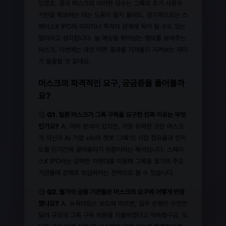
있겠죠. 결국 머스크의 이러한 강수는 그록의 초기 사용자
기반을 확보하는 데는 도움이 될지 몰라도, 장기적으로는 스
페이스X IPO의 이미지나 투자자 관계에 독이 될 수도 있는
일이라고 생각됩니다. 늘 예상을 뛰어넘는 행보를 보여주는
머스크, 이번에는 과연 어떤 결과를 가져올지 지켜보는 재미
가 쏠쏠할 것 같네요.
머스크의 파격적인 요구, 궁금증을 풀어볼까
요?
🤔
Q1. 일론 머스크가 그록 구독을 요구한 진짜 이유는 무엇
인가요?
A. 여러 분석이 있지만, 가장 유력한 것은 머스크
가 자신의 AI 기업 xAI의 챗봇 '그록'의 시장 점유율과 인지
도를 단기간에 끌어올리기 위함이라는 해석입니다. 스페이
스X IPO라는 강력한 지렛대를 이용해 그록을 월가의 주요
기관들에 강제로 보급하려는 전략으로 볼 수 있습니다.
🧐
Q2. 월가의 금융 기관들은 머스크의 요구에 어떻게 반응
했나요?
A. 뉴욕타임스 보도에 따르면, 일부 은행은 수천만
달러 규모의 그록 구독 비용을 지불하겠다고 약속했구요, 또