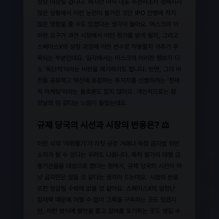
상상 이상일 겁니다. 하지만 아직 대표 주관사조차 정해지지
않은 상황에서 이런 논란이 불거진 것은 IPO 진행에 적지
않은 영향을 줄 수도 있겠다는 생각이 들어요. 머스크의 이
러한 요구가 과연 시장에서 어떤 평가를 받게 될지, 그리고
스페이스X의 상장 과정에 어떤 변수로 작용할지 귀추가 주
목되는 부분인데요. 일각에서는 머스크의 이러한 행보가 다
소 '독단적'이라는 비판을 제기하기도 합니다. 반면, 그의 비
전을 공유하고 혁신에 동참하는 투자자를 선별하려는 '천재
적 마케팅'이라는 옹호론도 없지 않아요. 개인적으로는 참
양날의 검 같다는 느낌이 들었는데요.
규제 당국의 시선과 시장의 반응은? ⚖️
이런 식의 '끼워팔기'가 자칫 공정 거래나 독점 금지법 위반
소지가 될 수 있다는 우려도 나옵니다. 특히 월가의 대형 금
융기관들을 대상으로 했다는 점에서, 규제 당국의 시선이 마
냥 곱지만은 않을 것 같다는 생각이 드는데요. 시장의 반응
또한 엇갈릴 수밖에 없을 것 같아요. 스페이스X의 엄청난
잠재력 때문에 어쩔 수 없이 그록을 구독하는 곳도 있겠지
만, 이런 방식에 불만을 품고 참여를 포기하는 곳도 생길 수