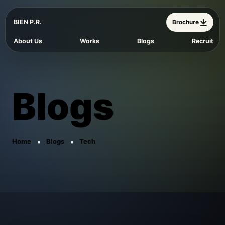
BIEN P.R.
Brochure
About Us
Works
Blogs
Recruit
Blogs
Home
Blogs
Tech