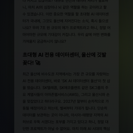
다 커지고 있잖아요? 대규모 연산과 데이터 처리가 필요하
니, 마치 AI의 심장이나 뇌 같은 역할을 하는 곳이라고 할
수 있겠습니다. 이런 중요한 역할을 할 초대형 AI 데이터센
터가 국내에, 그것도 울산에 지어진다는 소식, 혹시 들으셨
나요? 무려 7조 원 규모의 메가 프로젝트라고 하니, 정말 어
마어마한 규모에 기대감이 커집니다. 우리 삶에 어떤 변화를
가져올지 궁금하시지 않나요?
초대형 AI 전용 데이터센터, 울산에 깃발
꽂다! 🚀
최근 울산에 비수도권 지역에서는 가장 큰 규모를 자랑하는
AI 전용 데이터센터, 바로 'SK AI 데이터센터 울산'이 첫 삽
을 떴습니다. SK텔레콤, SK에코플랜트 같은 SK그룹의 주
요 계열사들이 아마존웹서비스(AWS), 그리고 울산시와 손
을 맞잡았다고 하더라구요. 2027년 말부터 순차적으로 가
동될 예정이라고 하는데, 벌써부터 기대가 됩니다. 단순히
데이터를 보관하는 곳이 아니라, 아시아-태평양 지역의 AI
허브로 우뚝 서겠다는 포부를 가지고 있다고 하니, 정말 대
단한 프로젝트가 아닐 수 없어요. 마치 미래 AI 시대의 핵심