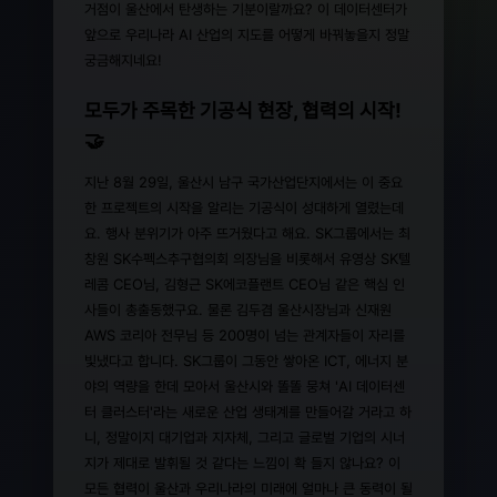
거점이 울산에서 탄생하는 기분이랄까요? 이 데이터센터가
앞으로 우리나라 AI 산업의 지도를 어떻게 바꿔놓을지 정말
궁금해지네요!
모두가 주목한 기공식 현장, 협력의 시작!
🤝
지난 8월 29일, 울산시 남구 국가산업단지에서는 이 중요
한 프로젝트의 시작을 알리는 기공식이 성대하게 열렸는데
요. 행사 분위기가 아주 뜨거웠다고 해요. SK그룹에서는 최
창원 SK수펙스추구협의회 의장님을 비롯해서 유영상 SK텔
레콤 CEO님, 김형근 SK에코플랜트 CEO님 같은 핵심 인
사들이 총출동했구요. 물론 김두겸 울산시장님과 신재원
AWS 코리아 전무님 등 200명이 넘는 관계자들이 자리를
빛냈다고 합니다. SK그룹이 그동안 쌓아온 ICT, 에너지 분
야의 역량을 한데 모아서 울산시와 똘똘 뭉쳐 'AI 데이터센
터 클러스터'라는 새로운 산업 생태계를 만들어갈 거라고 하
니, 정말이지 대기업과 지자체, 그리고 글로벌 기업의 시너
지가 제대로 발휘될 것 같다는 느낌이 확 들지 않나요? 이
모든 협력이 울산과 우리나라의 미래에 얼마나 큰 동력이 될