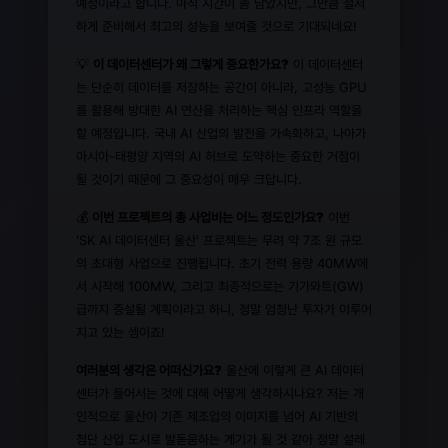
예정이라고 합니다. 아직 시간이 좀 남았지만, 그만큼 철저
하게 준비해서 최고의 성능을 보여줄 것으로 기대되네요!
💡
이 데이터센터가 왜 그렇게 중요한가요?
이 데이터센터
는 단순히 데이터를 저장하는 공간이 아니라, 고성능 GPU
를 활용해 방대한 AI 연산을 처리하는 핵심 인프라 역할을
할 예정입니다. 국내 AI 산업의 발전을 가속화하고, 나아가
아시아-태평양 지역의 AI 허브로 도약하는 중요한 거점이
될 것이기 때문에 그 중요성이 매우 크답니다.
💰
이번 프로젝트의 총 사업비는 어느 정도인가요?
이번
'SK AI 데이터센터 울산' 프로젝트는 무려 약 7조 원 규모
의 초대형 사업으로 진행됩니다. 초기 전력 용량 40MW에
서 시작해 100MW, 그리고 최종적으로는 기가와트(GW)
급까지 증설될 계획이라고 하니, 정말 엄청난 투자가 이루어
지고 있는 셈이죠!
여러분의 생각은 어떠신가요?
울산에 이렇게 큰 AI 데이터
센터가 들어서는 것에 대해 어떻게 생각하시나요? 저는 개
인적으로 울산이 기존 제조업의 이미지를 넘어 AI 기반의
첨단 산업 도시로 발돋움하는 계기가 될 것 같아 정말 설레