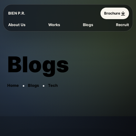
BIEN P.R.
Brochure
About Us
Works
Blogs
Recruit
Blogs
Home
Blogs
Tech