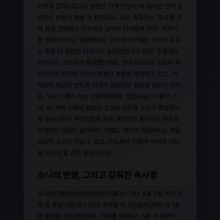
이렇게 갑작스럽고도 엄청난 가격 인상이 왜 일어난 건지 궁
금하신 분들이 많을 것 같은데요. 소니 측에서는 "글로벌 경
제 환경 전반에서 지속적인 압박이 이어짐에 따라" 부득이
한 결정이었다고 설명했어요. 그런데 여기에는 우리가 모르
는 조금 더 복잡한 이야기가 숨어있답니다. 바로 '칩플레이
션'이라는 신조어가 등장했는데요, 인공지능(AI) 기술이 확
산되면서 반도체 시장이 엄청난 호황을 맞이하고 있고, 이
때문에 메모리 반도체 가격이 급등하는 현상을 말하는 것이
죠. 우리가 흔히 아는 인플레이션에 '칩(Chip)'이 붙은 건
데, AI 서버 구축에 필요한 고성능 반도체 수요가 폭발적으
로 늘어나면서 자연스럽게 콘솔 게임기에 들어가는 반도체
가격까지 덩달아 올라버린 거예요. 게이머 입장에서는 정말
속상한 소식이 아닐 수 없죠, 반도체가 이렇게 우리의 지갑
을 아프게 할 줄은 몰랐거든요!
소니의 변명, 그리고 감춰진 속사정
소니인터랙티브엔터테인먼트(SIE)는 지난 4월 2일 이미 미
국 등 주요 시장에서 PS5 가격을 약 100달러(한화 약 14
만 8천원) 인상했었어요. 이자벨 토마티스 SIE 부사장이