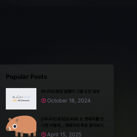
Popular Posts
어나더드로잉 달팽이 그림 도안 공유
October 18, 2024
[어나더드로잉]CASE 3. 멧돼지를 만
나면 어떻게... 멧돼지의 특징 알아보기
April 15, 2025