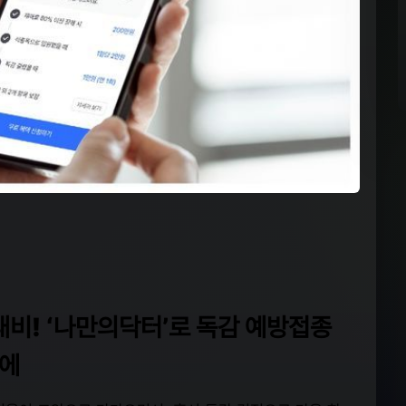
 대비! ‘나만의닥터’로 독감 예방접종
번에