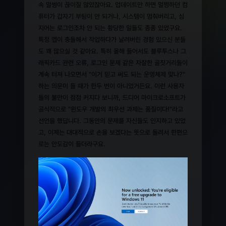
속 말썽이 끊이질 않았잖아요. 업데이트만 하면 멀쩡하던 컴
퓨터가 갑자기 부팅이 안 되거나, 시스템이 멈춰버리고, 심
지어는 로그인조차 안 되는 황당한 일들도 종종 있었구요.
특정 앱이 충돌해서 작업하다가 날려버린 경험 있으신 분들
도 꽤 많으실 것 같아요. 특히 올해 들어서도 블루투스나 그
래픽카드 관련 오류, 로그인 문제 같은 자잘한 골칫거리들이
계속 터져 나오면서 "이거 믿고 써도 되는 운영체제 맞나?"
하는 의문이 들 때가 한두 번이 아니었거든요. 이런 사용자
들의 불만이 점점 커지다 보니까, 드디어 마이크로소프트가
공식적으로 "윈도우 개발의 최우선 과제는 품질이다!"라고
선언을 했답니다. 그동안의 문제를 자신들도 인지하고 있었
고, 이제는 대대적으로 손을 보겠다는 뜻으로 들려서 한편으
로는 안도감이 들더라구요.