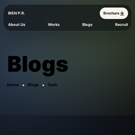
BIEN P.R.
Brochure
About Us
Works
Blogs
Recruit
Blogs
Home
Blogs
Tech