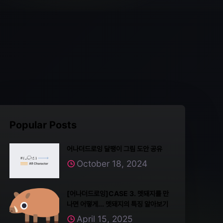
Popular Posts
어나더드로잉 달팽이 그림 도안 공유
October 18, 2024
[어나더드로잉]CASE 3. 멧돼지를 만
나면 어떻게... 멧돼지의 특징 알아보기
April 15, 2025