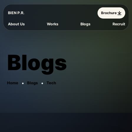
BIEN P.R.
Brochure
About Us
Works
Blogs
Recruit
Blogs
Home
Blogs
Tech