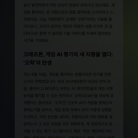
술이 발전하면서 이런 상상이 현실이 되어가고 있는데요. 게
임을 좋아하는 한 사람으로서 정말 흥미로운 소식이라고 느
껴졌어요. 오늘 크래프톤이 공개한 '오락'이라는 기술을 들
여다보니, 우리가 꿈꾸던 게임의 미래가 성큼 다가온 것 같
더라구요! 함께 이 놀라운 기술 이야기를 자세히 알아보는
시간을 가져봐요.
크래프톤, 게임 AI 평가의 새 지평을 열다:
'오락'의 탄생
지난 6월 16일, 게임을 좋아하는 분들이라면 반가울 만한
소식이 전해졌답니다. 바로 ㈜크래프톤이 대규모 언어 모
델, 줄여서 LLM이라고 부르는 AI 에이전트들의 게임 수행
능력을 평가할 수 있는 벤치마크 '오락(Orak)'을 세상에 공
개했다는 점이었죠. '오락'은 단순히 AI가 게임을 잘하는지
못하는지를 넘어서, 게임 환경 속에서 AI가 어떻게 상황을
인식하고, 어떤 판단을 내리며, 최종적으로 어떤 행동을 결
정하는지 그 모든 과정을 아주 정확하게, 즉 정량적으로 분
석할 수 있는 평가 시스템이라고 해요. 액션 게임부터 어드
벤처, 롤플레잉 게임(RPG), 시뮬레이션, 전략, 그리고 퍼즐