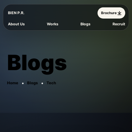
BIEN P.R.
Brochure
About Us
Works
Blogs
Recruit
Blogs
Home
Blogs
Tech