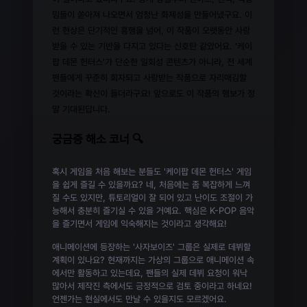
밈들이 쏟아져 나오면서 엄청난 화제성을 만들어냈구요. 이
런 현상은 단기적인 흥행을 넘어, 이 작품이 오랫동안 사랑
받을 수 있는 기반을 다지고 있다는 신호탄 같았어요. '케이
팝 데몬 헌터스'가 단순한 일회성 콘텐츠가 아니라, 전 세계
팬들에게 꾸준히 회자되고 사랑받는 작품으로 자리매김할
것이라는 확신이 들더라구요! 앞으로도 이 작품의 행보가 정
말 기대된답니다.
궁금증 해소 코너 🔍
혹시 게임을 처음 해보는 분들도 '케이팝 데몬 헌터스' 게임
을 쉽게 즐길 수 있을까요? 네, 처음에는 좀 복잡하게 느껴
질 수도 있지만, 튜토리얼이 잘 되어 있고 난이도 조절이 가
능해서 충분히 즐기실 수 있을 거예요. 핵심은 K-POP 음악
을 즐기면서 게임에 익숙해지는 것이라고 생각해요!
애니메이션에 등장하는 '사자보이즈' 그룹은 실제로 데뷔할
계획이 있나요? 현재까지는 가상의 그룹으로 애니메이션 속
에서만 활동하고 있는데요, 팬들의 실제 데뷔 요청이 워낙
많아서 제작진 측에서도 긍정적으로 검토 중이라고 하네요!
언젠가는 현실에서도 만날 수 있을지도 모르겠어요.