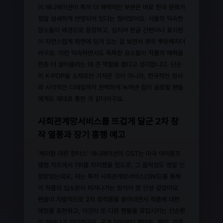
이 애니메이션이 특히 더 매력적인 부분은 바로 한국 문화가
정말 섬세하게 반영되어 있다는 점이었어요. 서울의 익숙한
장소들이 배경으로 등장하고, 심지어 한글 간판이나 표지판
이 자연스럽게 화면에 담겨 있는 걸 보면서 괜히 뿌듯해지더
라구요. 이런 익숙하면서도 독특한 요소들이 작품의 매력을
한층 더 끌어올리는 데 큰 역할을 했다고 생각합니다. 단순
히 K-POP을 소재로만 가져온 것이 아니라, 한국적인 정서
와 시각적인 디테일까지 완벽하게 녹여낸 점이 글로벌 팬들
에게도 제대로 통한 것 같더라구요.
사회관계망서비스를 뜨겁게 달군 2차 창
작 열풍과 장기 흥행 예고
'케이팝 데몬 헌터스' 애니메이션의 OST는 미국 아이튠즈
앨범 차트에서 1위를 차지했을 정도로, 그 음악성도 정말 인
정받았는데요, 저는 특히 사회관계망서비스(SNS)를 통해
이 작품의 입소문이 퍼져나가는 방식이 참 인상 깊었어요.
팬들이 자발적으로 2차 창작물을 쏟아내면서 작품에 대한
애정을 표현하고, 이것이 또 다른 팬들을 유입시키는 선순환
이 일어나고 있더라구요. 공개 당일부터 팬아트, 팬픽, 각종