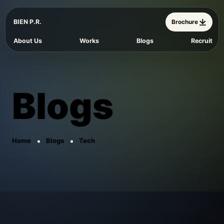
BIEN P.R.
Brochure
About Us
Works
Blogs
Recruit
Blogs
Home
Blogs
Tech