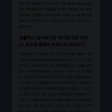
혼자서만 게임을 하는 게 아니라, 다른 플레이어들과 실시간
으로 함께 힘을 합쳐 데몬들을 물리칠 수 있다는 점도 정말
좋았어요. 친구들과 같이 협동해서 어려운 보스를 클리어할
때의 그 성취감이란! 역시 게임은 함께 할 때 더 즐거운 것
같더라구요.
넷플릭스 애니메이션 '케이팝 데몬 헌터
스', 글로벌 흥행의 주역으로 떠오르다
게임만큼이나 큰 화제가 되고 있는 것이 바로 넷플릭스 오리
지널 애니메이션 '케이팝 데몬 헌터스'입니다. 저는 이 애니
메이션이 공개되자마자 바로 정주행했는데요, 악마를 사냥
하는 K-POP 아이돌이라는 파격적인 소재가 너무 신선했어
요. 한국계 캐나다 감독인 매기 강님이 공동 연출을 맡으셨
다고 하는데, 그 결과물이 정말 대단하더라구요! 공개된 지
단 나흘 만에 무려 41개국에서 1위를 차지했다니, 그 인기
가 실감이 되더라구요. 단순히 애니메이션만 흥행한 것이 아
니라, OST 앨범까지 미국 아이튠즈 앨범 차트 1위에 올랐
다고 하니, 이건 정말 대단한 성공이 아닐 수 없죠! K-POP
의 글로벌 위상이 얼마나 높아졌는지를 다시 한번 느낄 수