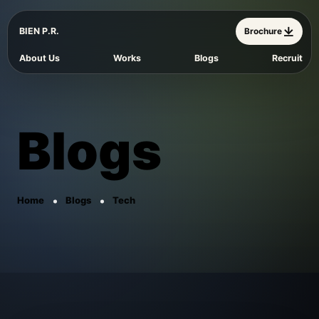
BIEN P.R.
Brochure
About Us
Works
Blogs
Recruit
Blogs
Home
Blogs
Tech