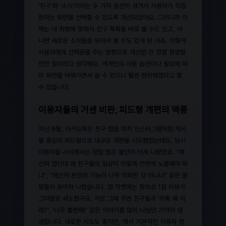
'친구'와 '소식'이라는 두 가지 옵션이 생겨서 사용자가 직접
원하는 화면을 선택할 수 있도록 개선되었어요. 그러니까 이
제는 내 취향에 맞춰서 친구 목록을 바로 볼 수도 있고, 아
니면 새로운 소식들을 모아서 볼 수도 있게 된 거죠. 이렇게
사용자에게 선택권을 주는 방향으로 개선된 건 정말 환영할
만한 일이라고 생각해요. 개개인의 사용 습관이나 필요에 따
라 화면을 바꿔가면서 쓸 수 있으니 훨씬 편리해졌다고 할
수 있습니다.
이용자들의 거센 비판, 피드형 개편의 역풍
지난 9월, 카카오톡은 친구 탭을 마치 인스타그램처럼 게시
물 중심의 피드형으로 대규모 개편을 시도했었는데요, 당시
이용자들 사이에서는 정말 많은 불만이 터져 나왔었죠. "메
신저 앱인데 왜 친구들의 일상이 이렇게 전면에 노출돼야 하
냐", "메신저 본연의 기능이 너무 약화된 것 아니냐" 같은 불
평들이 쏟아져 나왔습니다. 앱 마켓에는 항의성 1점 리뷰가
그야말로 쇄도했구요, 저도 그때 주변 친구들과 '카톡 왜 이
래?', '너무 불편해!' 같은 이야기를 많이 나눴던 기억이 생
생합니다. 새로운 시도도 좋지만, 역시 기본적인 사용자 경