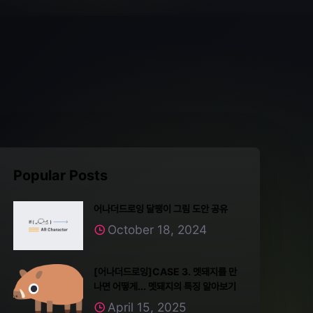
Popular Posts
어나더드로잉 달팽이 그림 도안 공유
October 18, 2024
[어나더드로잉]CASE 3. 멧돼지를 만
나면 어떻게... 멧돼지의 특징 알아보기
April 15, 2025