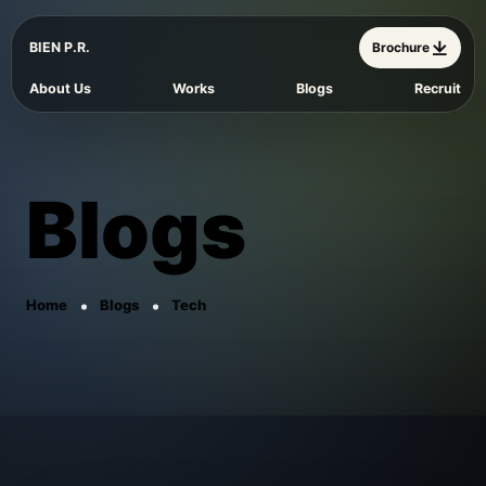
BIEN P.R.
Brochure
About Us
Works
Blogs
Recruit
Blogs
Home
Blogs
Tech