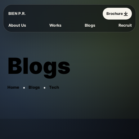
BIEN P.R.
Brochure
About Us
Works
Blogs
Recruit
Blogs
Home
Blogs
Tech