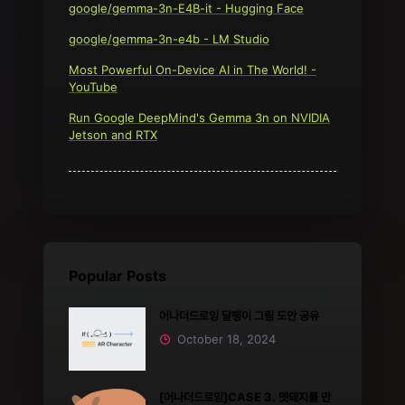
google/gemma-3n-E4B-it - Hugging Face
google/gemma-3n-e4b - LM Studio
Most Powerful On-Device AI in The World! -
YouTube
Run Google DeepMind's Gemma 3n on NVIDIA
Jetson and RTX
Popular Posts
어나더드로잉 달팽이 그림 도안 공유
October 18, 2024
[어나더드로잉]CASE 3. 멧돼지를 만