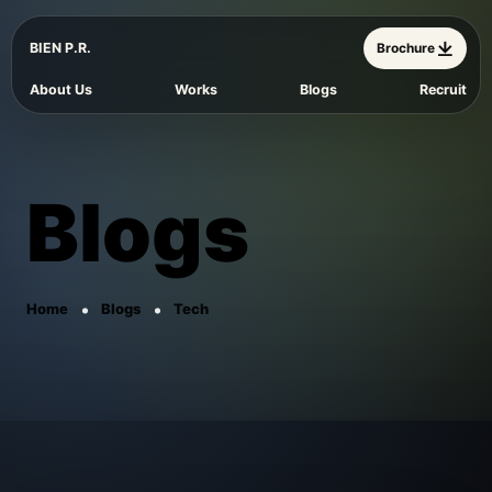
BIEN P.R.
Brochure
About Us
Works
Blogs
Recruit
Blogs
Home
Blogs
Tech