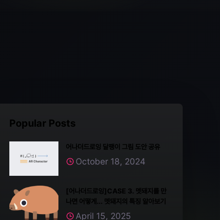
Popular Posts
어나더드로잉 달팽이 그림 도안 공유
October 18, 2024
[어나더드로잉]CASE 3. 멧돼지를 만
나면 어떻게... 멧돼지의 특징 알아보기
April 15, 2025