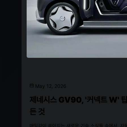
May 12, 2026
제네시스 GV90, '커넥트 W' 
든 것
매일같이 쏟아지는 새로운 기술 소식들 속에서, 자