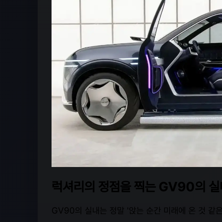
럭셔리의 정점을 찍는 GV90의 실
GV90의 실내는 정말 '앉는 순간 미래에 온 것 같