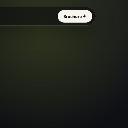
Brochure