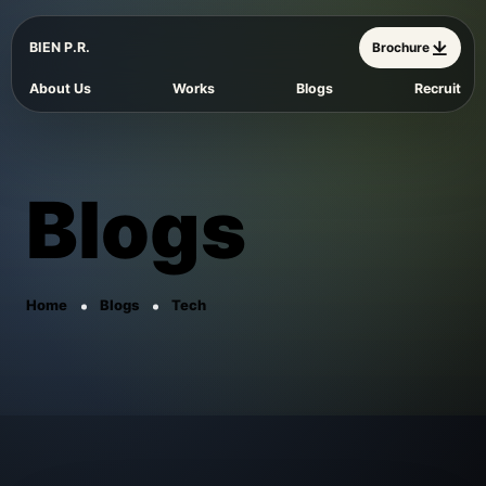
BIEN P.R.
Brochure
About Us
Works
Blogs
Recruit
Blogs
Home
Blogs
Tech