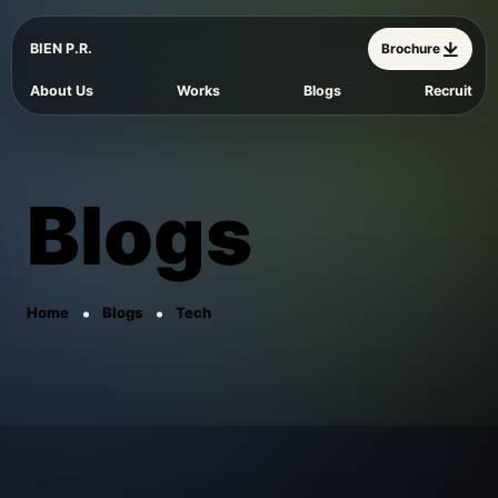
BIEN P.R.
Brochure
About Us
Works
Blogs
Recruit
Blogs
Home
Blogs
Tech