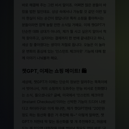
바로 해결해 주는 그런 비서 말이죠. 어쩌면 많은 분들이 바
랐을 법한 일인데요. 상상 속에서나 가능할 것 같던 이런 일
이 현실이 되는 순간이 왔답니다! 특히 쇼핑을 좋아하시는
분들이라면 깜짝 놀랄 만한 소식일 거예요. 이제 챗GPT가
단순한 대화 상대가 아니라, 제가 뭘 사고 싶은지 알아서 척
척 찾아주고, 심지어는 결제까지 한 번에 끝내준다고 하니,
세상 참 좋아졌다는 생각이 저절로 듭니다. 오늘은 이 놀라
운 변화의 중심에 있는 '인스턴트 체크아웃' 기능에 대해 함
께 이야기 나눠볼까 해요.
챗GPT, 이제는 쇼핑 메이트! 🛍️
세상에, 챗GPT가 이제는 단순히 정보만 알려주는 똑똑이에
서 벗어나서, 저의 쇼핑까지 도와주는 만능 비서로 진화했다
는 소식, 들으셨나요? 글쎄, 미국에서 '인스턴트 체크아웃
(Instant Checkout)'이라는 신박한 기능이 드디어 나왔
다고 하더라구요! 이게 뭐냐면, 제가 챗GPT한테 "20만원
정도 하는 등산화 좋은 거 추천해 줘~" 이렇게 말하면, 챗
GPT가 저한테 딱 맞는 등산화를 몇 개 추천해주고, 마음에
드는 게 있으면 대화창을 아예 벗어날 필요도 없이 바로 '구