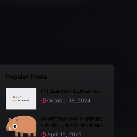
Popular Posts
어나더드로잉 달팽이 그림 도안 공유
October 18, 2024
[어나더드로잉]CASE 3. 멧돼지를 만
나면 어떻게... 멧돼지의 특징 알아보기
April 15, 2025