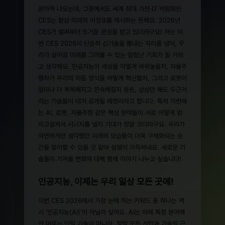
쏟아져 나오는데, 그중에서도 세계 최대 가전·IT 박람회인
CES는 항상 미래의 이정표를 제시하는 듯해요. 2026년
CES가 벌써부터 뜨거운 관심을 받고 있더라구요! 저는 이
번 CES 2026이 단순히 신기술을 뽐내는 자리를 넘어, 우
리가 살아갈 미래를 그려볼 수 있는 엄청난 기회가 될 거라
고 생각해요. 인공지능이 세상을 어떻게 바꿔놓을지, 자율주
행차가 우리의 이동 방식을 어떻게 혁신할지, 그리고 로봇이
얼마나 더 똑똑해지고 친숙해질지 등등, 상상만 해도 두근거
리는 기술들이 대거 공개될 예정이라고 합니다. 특히 이번에
는 AI, 로봇, 자율주행 같은 핵심 분야들이 서로 어떻게 얽
히고설켜서 시너지를 낼지 기대가 정말 크더라구요. 우리가
막연하게만 생각했던 미래의 모습들이 더욱 구체화되는 순
간을 맞이할 수 있을 것 같아 설렘이 가득하네요. 새로운 기
술들이 가져올 변화에 대해 함께 이야기 나누고 싶습니다!
인공지능, 이제는 우리 일상 모든 곳에!
이번 CES 2026에서 가장 눈에 띄는 키워드 중 하나는 역
시 '인공지능(AI)'이 아닐까 싶어요. AI는 이제 특정 분야에
만 머무는 단일 기술이 아니라, 정말 모든 산업과 기술의 근