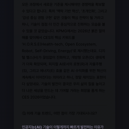
모든 과정에서 새로운 기준을 제시해야만 경쟁력을 확보할
수 있다고 합니다. 특히 '맥락 기반 혁신', '초개인화', 그리고
'감성 중심 경험 구현' 같은 것들이 핵심 전략이 될 거라고
하니, 기술이 점점 더 인간 중심적으로 진화하는 모습을 볼
수 있을 것 같았습니다. KPMG에서는 2026년 붉은 말의
해를 맞이해서 CES의 핵심 키워드를
'H.O.R.S.E(Health-tech, Open Ecosystem,
Robot, Self-Driving, Energy)'로 제시했는데요. 디지
털 헬스(H)가 끊임없이 진화하고, 개방형 오픈(O) 생태계
가 더욱 확장되며, 피지컬 AI로서의 로봇(R)과 자율주행
(S), 그리고 에너지(E) 효율 같은 AI 수익화를 위한 혁신이
계속해서 이어진다는 의미라고 하니, 정말 재치있는 표현이
다 싶었네요. 기술의 발전이 결국은 우리 삶의 질을 높이고
더 나은 세상을 만드는 데 기여할 거라는 희망을 품게 하는
CES 2026이었습니다.
🤔 미래 기술 트렌드, 어떤 점이 가장 기대되시나요?
인공지능(AI) 기술이 이렇게까지 빠르게 발전하는 이유가