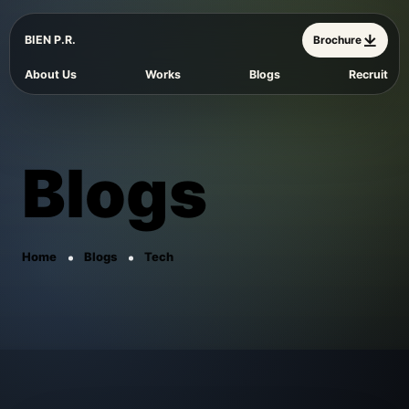
BIEN P.R.
Brochure
About Us
Works
Blogs
Recruit
Blogs
Home
Blogs
Tech