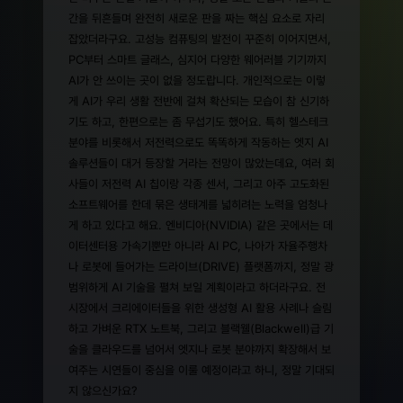
간을 뒤흔들며 완전히 새로운 판을 짜는 핵심 요소로 자리
잡았더라구요. 고성능 컴퓨팅의 발전이 꾸준히 이어지면서,
PC부터 스마트 글래스, 심지어 다양한 웨어러블 기기까지
AI가 안 쓰이는 곳이 없을 정도랍니다. 개인적으로는 이렇
게 AI가 우리 생활 전반에 걸쳐 확산되는 모습이 참 신기하
기도 하고, 한편으로는 좀 무섭기도 했어요. 특히 헬스테크
분야를 비롯해서 저전력으로도 똑똑하게 작동하는 엣지 AI
솔루션들이 대거 등장할 거라는 전망이 많았는데요, 여러 회
사들이 저전력 AI 칩이랑 각종 센서, 그리고 아주 고도화된
소프트웨어를 한데 묶은 생태계를 넓히려는 노력을 엄청나
게 하고 있다고 해요. 엔비디아(NVIDIA) 같은 곳에서는 데
이터센터용 가속기뿐만 아니라 AI PC, 나아가 자율주행차
나 로봇에 들어가는 드라이브(DRIVE) 플랫폼까지, 정말 광
범위하게 AI 기술을 펼쳐 보일 계획이라고 하더라구요. 전
시장에서 크리에이터들을 위한 생성형 AI 활용 사례나 슬림
하고 가벼운 RTX 노트북, 그리고 블랙웰(Blackwell)급 기
술을 클라우드를 넘어서 엣지나 로봇 분야까지 확장해서 보
여주는 시연들이 중심을 이룰 예정이라고 하니, 정말 기대되
지 않으신가요?