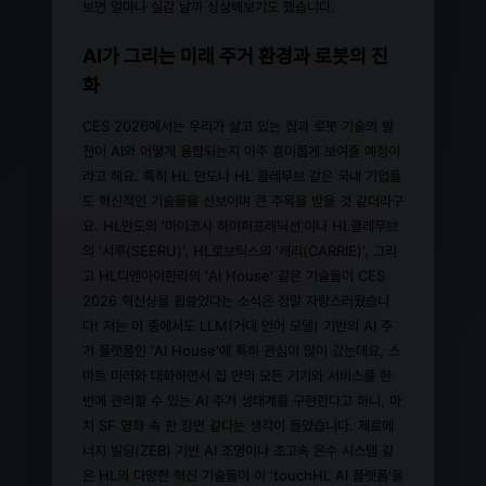
보면 얼마나 실감 날까 상상해보기도 했습니다.
AI가 그리는 미래 주거 환경과 로봇의 진
화
CES 2026에서는 우리가 살고 있는 집과 로봇 기술의 발
전이 AI와 어떻게 융합되는지 아주 흥미롭게 보여줄 예정이
라고 해요. 특히 HL 만도나 HL 클레무브 같은 국내 기업들
도 혁신적인 기술들을 선보이며 큰 주목을 받을 것 같더라구
요. HL만도의 '마이코사 하이퍼프레딕션'이나 HL클레무브
의 '시루(SEERU)', HL로보틱스의 '캐리(CARRIE)', 그리
고 HL디앤아이한라의 'AI House' 같은 기술들이 CES
2026 혁신상을 휩쓸었다는 소식은 정말 자랑스러웠습니
다! 저는 이 중에서도 LLM(거대 언어 모델) 기반의 AI 주
거 플랫폼인 'AI House'에 특히 관심이 많이 갔는데요, 스
마트 미러와 대화하면서 집 안의 모든 기기와 서비스를 한
번에 관리할 수 있는 AI 주거 생태계를 구현한다고 하니, 마
치 SF 영화 속 한 장면 같다는 생각이 들었습니다. 제로에
너지 빌딩(ZEB) 기반 AI 조명이나 초고속 온수 시스템 같
은 HL의 다양한 혁신 기술들이 이 'touchHL AI 플랫폼'을