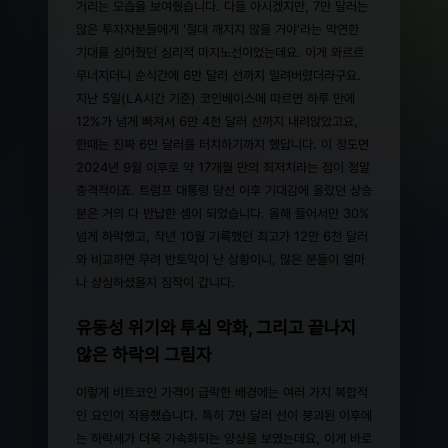
거리는 모습을 보여줬습니다. 다들 아시겠지만, 7만 달러는
많은 투자자분들에게 '절대 깨지지 않을 거야'라는 막연한
기대를 심어줬던 심리적 마지노선이었는데요. 이게 와르르
무너지더니 순식간에 6만 달러 선까지 밀려버렸더라구요.
지난 5일(LA시간 기준) 코인베이스에 따르면 하루 만에
12%가 넘게 빠져서 6만 4천 달러 선까지 내려앉았고요,
한때는 진짜 6만 달러를 터치하기까지 했답니다. 이 정도면
2024년 9월 이후로 약 17개월 만의 최저치라는 점이 정말
충격적이죠. 트럼프 대통령 당선 이후 기대감에 올랐던 상승
분은 거의 다 반납한 셈이 되었습니다. 올해 들어서만 30%
넘게 하락했고, 작년 10월 기록했던 최고가 12만 6천 달러
와 비교하면 무려 반토막이 난 상황이니, 많은 분들이 얼마
나 상심하셨을지 짐작이 갑니다.
유동성 위기와 투심 악화, 그리고 끝나지
않은 하락의 그림자
이렇게 비트코인 가격이 급락한 배경에는 여러 가지 복합적
인 요인이 작용했습니다. 특히 7만 달러 선이 붕괴된 이후에
는 하락세가 더욱 가속화되는 양상을 보였는데요, 이게 바로