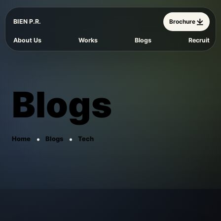
BIEN P.R.
Brochure
About Us
Works
Blogs
Recruit
Blogs
Home
Blogs
Tech