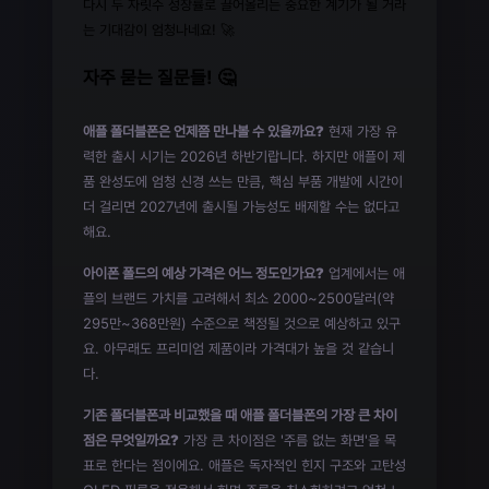
다시 두 자릿수 성장률로 끌어올리는 중요한 계기가 될 거라
는 기대감이 엄청나네요! 🚀
자주 묻는 질문들! 🤔
애플 폴더블폰은 언제쯤 만나볼 수 있을까요?
현재 가장 유
력한 출시 시기는 2026년 하반기랍니다. 하지만 애플이 제
품 완성도에 엄청 신경 쓰는 만큼, 핵심 부품 개발에 시간이
더 걸리면 2027년에 출시될 가능성도 배제할 수는 없다고
해요.
아이폰 폴드의 예상 가격은 어느 정도인가요?
업계에서는 애
플의 브랜드 가치를 고려해서 최소 2000~2500달러(약
295만~368만원) 수준으로 책정될 것으로 예상하고 있구
요. 아무래도 프리미엄 제품이라 가격대가 높을 것 같습니
다.
기존 폴더블폰과 비교했을 때 애플 폴더블폰의 가장 큰 차이
점은 무엇일까요?
가장 큰 차이점은 '주름 없는 화면'을 목
표로 한다는 점이에요. 애플은 독자적인 힌지 구조와 고탄성