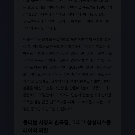
~368만원) 수준으로 가격이 책정될 가능성이 높다고 업계
는 보고 있어요. 이미 삼성의 '갤럭시 Z 폴드7'도 1999달러
(약 295만원)부터 시작하고, 화웨이의 '메이트 XTs'는
376만원부터 시작한다고 하니, 애플은 더 비쌀 것 같다는
생각이 들기도 합니다.
애플은 주름 문제를 해결하려고 독자적인 힌지 구조와 고탄
성 OLED 필름을 적용할 거라고 하는데, 아무리 기술이 좋
아져도 주름이 완전히 사라지지 않는다면, 이미 수년간 기술
개선을 거듭한 삼성과 비교해서 경쟁력이 떨어질 수 있다는
지적도 나옵니다. 삼성은 이미 2019년에 첫 폴더블폰을 선
보인 이후로 7세대나 되는 기술 축적을 통해 시장 주도권을
꽉 잡고 있잖아요. 그래서 업계 관계자분들도 "애플의 폴더
블폰은 '완성도 높은 첫인상'을 만들어내는 데 성공하느냐가
관건"이라고 말씀하시더라구요. 단순히 접는 형태의 변화만
으로는 삼성 같은 선두주자를 따라가기 어려울 거라는 거죠.
정말 중요한 포인트인 것 같아요!
폴더블 시장의 변곡점, 그리고 삼성디스플
레이의 역할