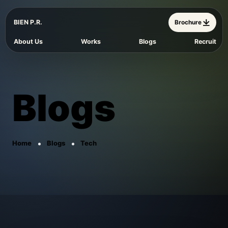
BIEN P.R.
Brochure
About Us
Works
Blogs
Recruit
Blogs
Home
Blogs
Tech