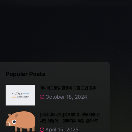
Popular Posts
어나더드로잉 달팽이 그림 도안 공유
October 18, 2024
[어나더드로잉]CASE 3. 멧돼지를 만
나면 어떻게... 멧돼지의 특징 알아보기
April 15, 2025