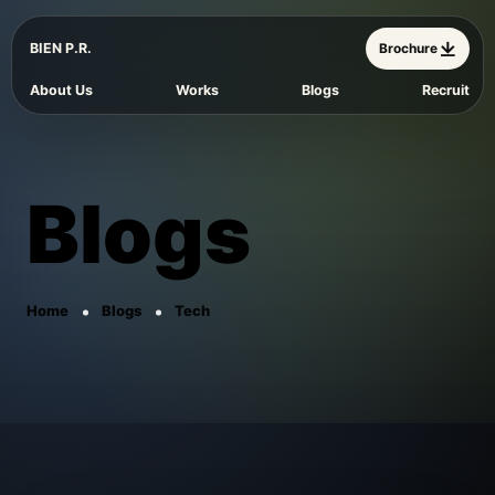
BIEN P.R.
Brochure
About Us
Works
Blogs
Recruit
Blogs
Home
Blogs
Tech