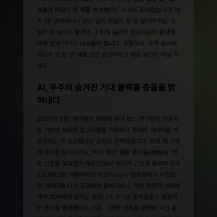
충돌의 비밀이 한 꺼풀 벗겨졌다는 소식이 들려왔습니다! 마
치 SF 영화에서나 보던 일이 현실이 된 것 같더라구요. 오
늘은 이 놀라운 발견과 그 뒤에 숨겨진 인공지능의 활약에
대해 함께 이야기 나눠볼까 합니다. 정말이지, 우주 탐사의
역사가 또 한 번 새로 쓰인 순간이라고 해도 과언이 아닐 거
예요.
AI, 우주의 숨겨진 거대 블랙홀 충돌을 밝
혀내다
2025년 6월, 밴더빌트 대학의 루나 랩스 연구팀이 인공지
능 기반의 새로운 알고리즘을 이용해서 중력파 데이터를 재
분석하는 데 성공했다는 소식이 전해졌습니다. 이게 왜 그렇
게 대단한 일이냐면요, 바로 '중간 질량 블랙홀(IMBH)' 병
합 신호를 포착했기 때문인데요! 레이저 간섭계 중력파 관측
소(LIGO)랑 이탈리아의 버고(Virgo) 탐지장치가 수집했
던 데이터를 다시 꼼꼼하게 들여다보니, 태양 질량의 100배
에서 300배에 달하는 엄청나게 무거운 블랙홀들이 충돌하
는 흔적을 발견했다는 거죠. 그동안 관측된 중력파 사건 중