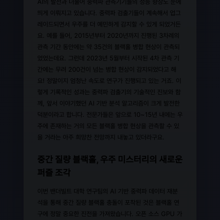
AI의 발전과 더불어 중력파 관측기기들의 성능 향상도 눈에
띄게 이뤄지고 있습니다. 중력파 검출기들이 계속해서 업그
레이드되면서 우주를 더 예민하게 감지할 수 있게 되었거든
요. 예를 들어, 2015년부터 2020년까지 진행된 3차례의
관측 기간 동안에는 약 35건의 블랙홀 병합 현상이 관측되
었었는데요. 그런데 2023년 5월부터 시작된 4차 관측 기
간에는 무려 200건이 넘는 병합 현상이 감지되었다고 해
요! 정말이지 엄청난 속도로 연구가 진행되고 있는 거죠. 이
렇게 기록적인 성과는 중력파 검출기의 기술적인 진보와 함
께, 앞서 이야기했던 AI 기반 분석 알고리즘이 크게 발전한
덕분이라고 합니다. 전문가들은 앞으로 10~15년 내에는 우
주에 존재하는 거의 모든 블랙홀 병합 현상을 관측할 수 있
을 거라는 아주 희망찬 전망까지 내놓고 있더라구요.
중간 질량 블랙홀, 우주 미스터리의 새로운
퍼즐 조각
이번 밴더빌트 대학 연구팀의 AI 기반 중력파 데이터 재분
석을 통해 중간 질량 블랙홀 충돌이 포착된 것은 블랙홀 연
구에 정말 중요한 진전을 가져왔습니다. 오픈 소스 GPU 가