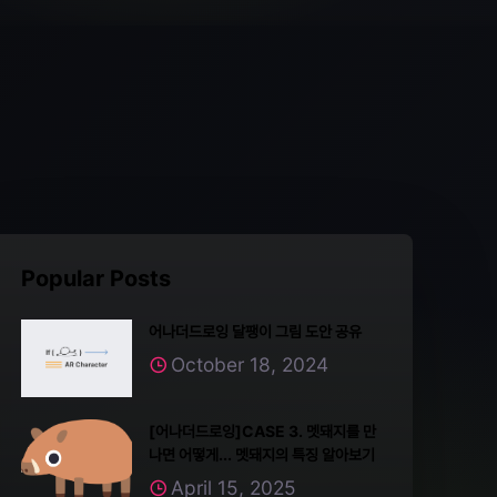
Popular Posts
어나더드로잉 달팽이 그림 도안 공유
October 18, 2024
[어나더드로잉]CASE 3. 멧돼지를 만
나면 어떻게... 멧돼지의 특징 알아보기
April 15, 2025