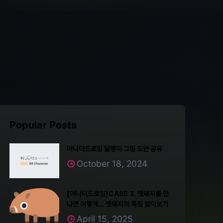
Popular Posts
어나더드로잉 달팽이 그림 도안 공유
October 18, 2024
[어나더드로잉]CASE 3. 멧돼지를 만
나면 어떻게... 멧돼지의 특징 알아보기
April 15, 2025