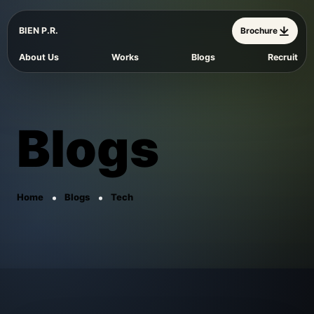
BIEN P.R.
Brochure
About Us
Works
Blogs
Recruit
Blogs
Home
Blogs
Tech