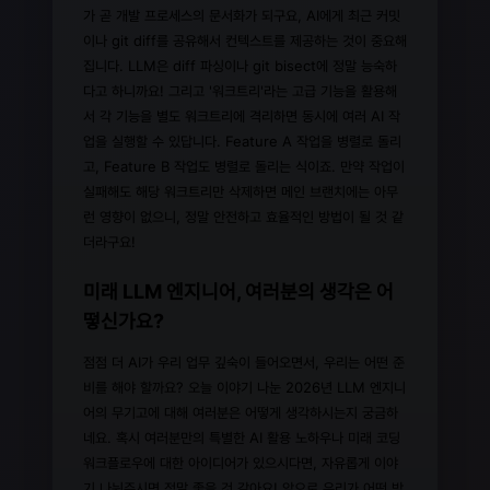
가 곧 개발 프로세스의 문서화가 되구요, AI에게 최근 커밋
이나 git diff를 공유해서 컨텍스트를 제공하는 것이 중요해
집니다. LLM은 diff 파싱이나 git bisect에 정말 능숙하
다고 하니까요! 그리고 '워크트리'라는 고급 기능을 활용해
서 각 기능을 별도 워크트리에 격리하면 동시에 여러 AI 작
업을 실행할 수 있답니다. Feature A 작업을 병렬로 돌리
고, Feature B 작업도 병렬로 돌리는 식이죠. 만약 작업이
실패해도 해당 워크트리만 삭제하면 메인 브랜치에는 아무
런 영향이 없으니, 정말 안전하고 효율적인 방법이 될 것 같
더라구요!
미래 LLM 엔지니어, 여러분의 생각은 어
떻신가요?
점점 더 AI가 우리 업무 깊숙이 들어오면서, 우리는 어떤 준
비를 해야 할까요? 오늘 이야기 나눈 2026년 LLM 엔지니
어의 무기고에 대해 여러분은 어떻게 생각하시는지 궁금하
네요. 혹시 여러분만의 특별한 AI 활용 노하우나 미래 코딩
워크플로우에 대한 아이디어가 있으시다면, 자유롭게 이야
기 나눠주시면 정말 좋을 것 같아요! 앞으로 우리가 어떤 방