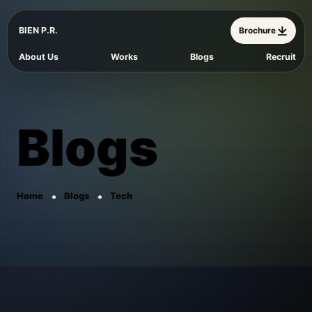
BIEN P.R.
Brochure
About Us
Works
Blogs
Recruit
Blogs
Home
Blogs
Tech